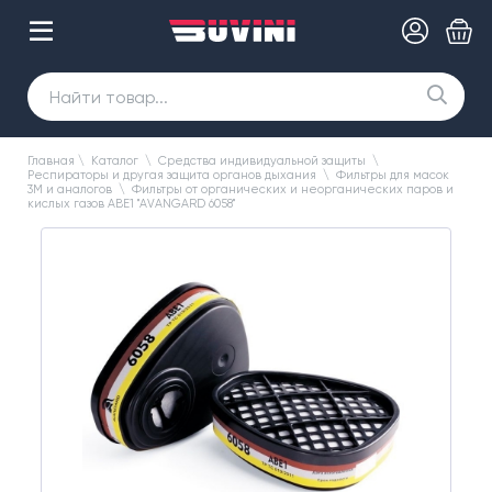
Главная
\
Каталог
\
Средства индивидуальной защиты
\
Респираторы и другая защита органов дыхания
\
Фильтры для масок
3М и аналогов
\
Фильтры от органических и неорганических паров и
кислых газов АВЕ1 "AVANGARD 6058"