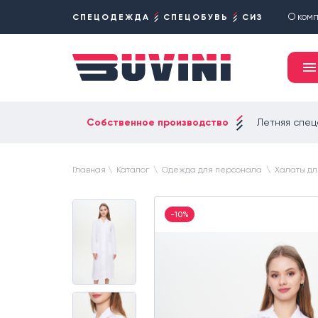
О ком
СПЕЦОДЕЖДА
СПЕЦОБУВЬ
СИЗ
Собственное производство
Летняя спе
Главная
\
Каталог
\
Одежда для персонала
\
Халаты дл
-10%