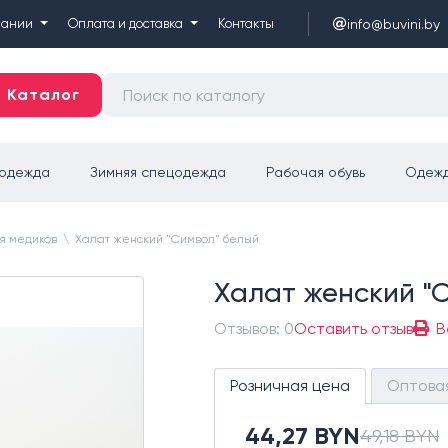
info@buvini.by
пании
Оплата и доставка
Контакты
Каталог
цодежда
Зимняя спецодежда
Рабочая обувь
Одежд
я медиков
\
Халат женский "Символ" белый
Халат женский "
Отзывов: 0
Оставить отзыв
В
Розничная цена
Оптова
44,27 BYN
49,18 BYN