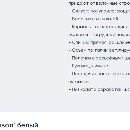
придают отделочные стро
- Силуэт: полуприлегающий
- Воротник: отложной.
- Карманы: в швах соедине
входом и 1 нагрудный накл
- Спинка: прямая, со шлице
- Объем по талии регулиру
- Полочки с рельефными ш
- Рукава: длинные.
- Передняя планка застеги
пуговицы.
- Низ халата обработан шв
мвол" белый