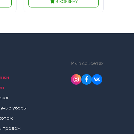
В КОРЗИНУ
Мы в соцсетях
инки
ии
алог
овные уборы
котаж
ы продаж