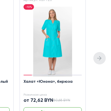
-10%
-10%
елый
Халат «Юнона», бирюза
Халат 
белый с
Розничная цена
Розничная
от 72,62 BYN
от 80,
80,68 BYN