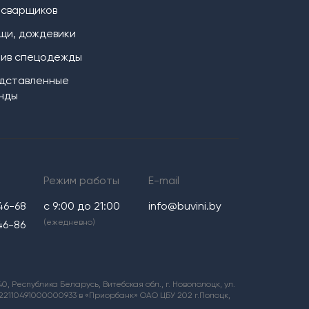
 сварщиков
щи, дождевики
ив спецодежды
дставленные
нды
Режим работы
E-mail
46-68
с 9:00 до 21:00
info@buvini.by
(ежедневно)
46-86
 Республика Беларусь, Витебская обл., г. Новополоцк, ул.
0122110491000000933 в «Приорбанк» ОАО ЦБУ 202 г.Полоцк,