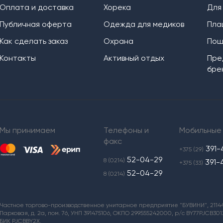
Оплата и доставка
Хорека
Для
Публичная оферта
Одежда для медиков
Пла
Как сделать заказ
Охрана
Пош
Контакты
Активный отдых
Пре
бре
Мы принимаем
Телефоны и
Мобильные
факс
391-
+375 (29)
52-04-29
8 (0214)
391-
+375 (33)
52-04-29
8 (0214)
Частное торгово-производственное унитарное предприятие "БУВИНИ", 211440,
Парковая, д. 2а, пом. 76, УНП 391475106, ОКПО 299555242000, р/с BY77PJCB3
БИК PJCBBY2X.