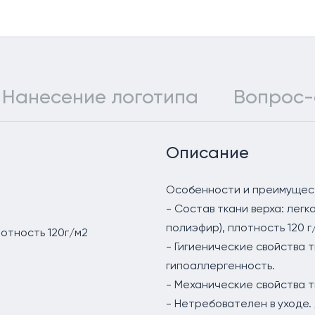
60-62, 158-164
60-62, 170-176
64-66, 170-176
Нанесение логотипа
Вопрос-
Описание
Особенности и преимущес
- Состав ткани верха: легк
полиэфир), плотность 120 г
лотность 120г/м2
- Гигиенические свойства 
гипоаллергенность.
- Механические свойства т
- Нетребователен в уходе