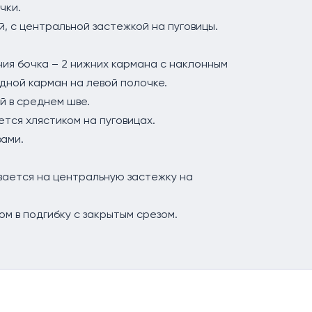
чки.
, с центральной застежкой на пуговицы.
ния бочка – 2 нижних кармана с наклонным
адной карман на левой полочке.
й в среднем шве.
ется хлястиком на пуговицах.
вами.
вается на центральную застежку на
ом в подгибку с закрытым срезом.