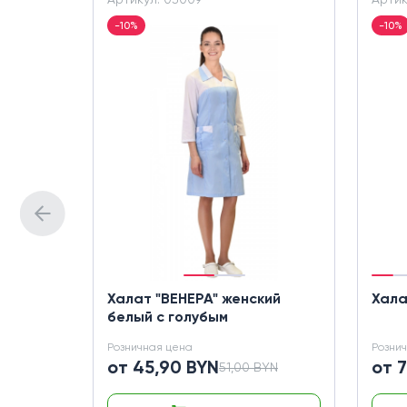
-10%
-10%
Халат "ВЕНЕРА" женский
Хала
белый с голубым
Розничная цена
Розни
от 45,90 BYN
от 
51,00 BYN