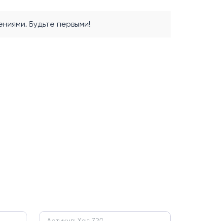
ниями. Будьте первыми!
Артикул: Хал 720
Артикул: