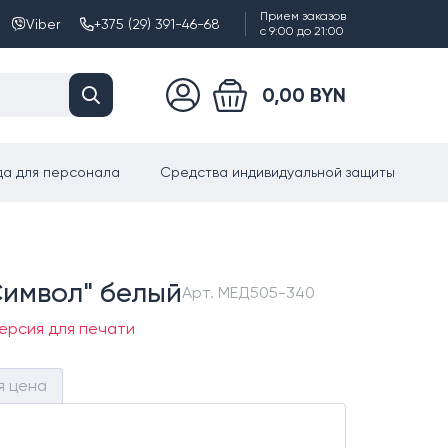
Прием заказов
Viber
+375 (29) 391-46-68
с 9:00 до 21:00
0,00 BYN
а для персонала
Средства индивидуальной защиты
Символ" белый
Арт.
МЕД505-340
ерсия для печати
я цена