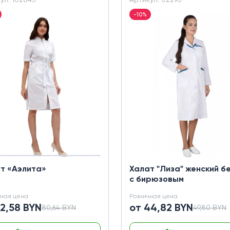
-10%
т «Аэлита»
Халат "Лиза" женский б
с бирюзовым
чная цена
Розничная цена
72,58 BYN
от 44,82 BYN
80,64 BYN
49,80 BYN