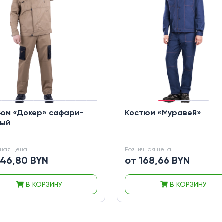
юм «Докер» сафари-
Костюм «Муравей»
ный
чная цена
Розничная цена
346,80 BYN
от 168,66 BYN
В КОРЗИНУ
В КОРЗИНУ