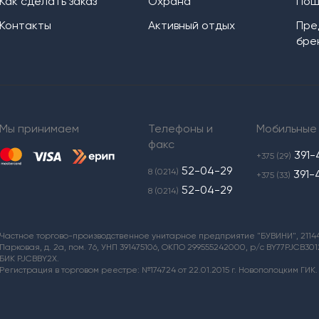
Как сделать заказ
Охрана
Пош
Контакты
Активный отдых
Пре
бре
Мы принимаем
Телефоны и
Мобильные
факс
391-
+375 (29)
52-04-29
8 (0214)
391-
+375 (33)
52-04-29
8 (0214)
Частное торгово-производственное унитарное предприятие "БУВИНИ", 211440,
Парковая, д. 2а, пом. 76, УНП 391475106, ОКПО 299555242000, р/с BY77PJCB3
БИК PJCBBY2X.
Регистрация в торговом реестре: №174724 от 22.01.2015 г. Новополоцким ГИК.