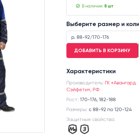
В наличии:
8 шт
Выберите размер и кол
р. 88-92/170-176
ДОБАВИТЬ В КОРЗИНУ
р. 88-92/170-176
р. 88-92/182-188
Характеристики
р. 96-100/170-176
р. 96-100/182-188
Производитель:
ГК «Авангард
р.104-108/170-176
Сэйфети», РФ
р.104-108/182-188
Рост:
170-176, 182-188
р.112-116/170-176
Размеры:
c 88-92 по 120-124
р.112-116/182-188
Защитные свойства:
р.120-124/170-176
р.120-124/182-188