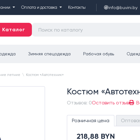
info@buvini.by
пании
Оплата и доставка
Контакты
Каталог
цодежда
Зимняя спецодежда
Рабочая обувь
Одежд
чие летние
\
Костюм «Автотехник»
Костюм «Автотех
Отзывов: 0
Оставить отзыв
В
Розничная цена
Оптова
218,88 BYN