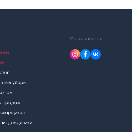
Мы в соцсетях
инки
ии
алог
овные уборы
котаж
ы продаж
 сварщиков
щи, дождевики