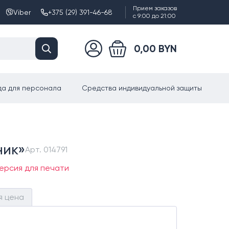
Прием заказов
Viber
+375 (29) 391-46-68
с 9:00 до 21:00
0,00 BYN
а для персонала
Средства индивидуальной защиты
ник»
Арт.
014791
ерсия для печати
я цена