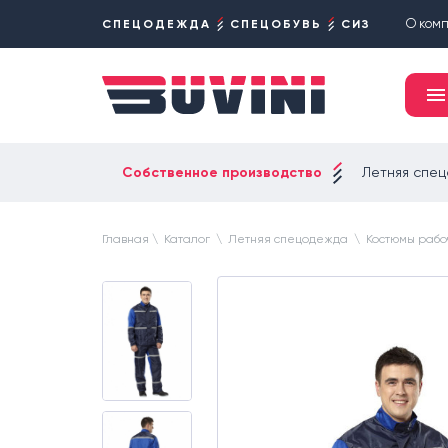
О ком
СПЕЦОДЕЖДА
СПЕЦОБУВЬ
СИЗ
Собственное производство
Летняя спе
Главная
\
Каталог
\
Летняя спецодежда
\
Костюмы рабо