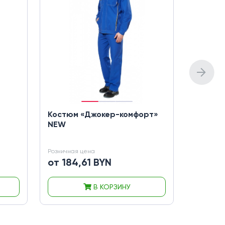
Костюм «Джокер-комфорт»
Костюм
NEW
Розничная цена
Розничная
от 184,61 BYN
от 344
В КОРЗИНУ