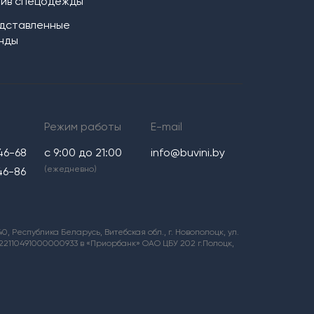
ив спецодежды
дставленные
нды
Режим работы
E-mail
46-68
с 9:00 до 21:00
info@buvini.by
(ежедневно)
46-86
 Республика Беларусь, Витебская обл., г. Новополоцк, ул.
0122110491000000933 в «Приорбанк» ОАО ЦБУ 202 г.Полоцк,