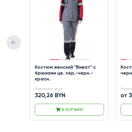
Костюм женский "Виват" с
Кост
брюками цв. сер.-черн.-
чер
красн.
Розничная цена
Розни
320,26 BYN
от 
В КОРЗИНУ