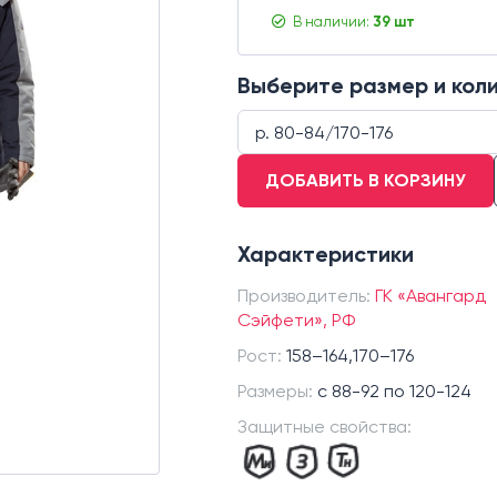
В наличии:
39 шт
Выберите размер и кол
р. 80-84/170-176
ДОБАВИТЬ В КОРЗИНУ
р. 80-84/170-176
р. 88-92/158-164
Характеристики
р. 88-92/170-176
р. 96-100/158-164
Производитель:
ГК «Авангард
р.136-140/182-188 СЗ
Сэйфети», РФ
Рост:
158–164,170–176
Размеры:
c 88-92 по 120-124
Защитные свойства: