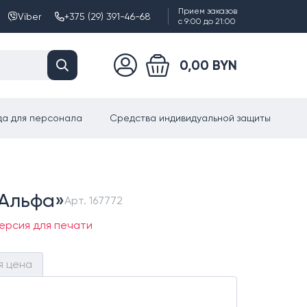
Прием заказов
Viber
+375 (29) 391-46-68
с 9:00 до 21:00
0,00 BYN
а для персонала
Средства индивидуальной защиты
«Альфа»
Арт.
167772
ерсия для печати
я цена