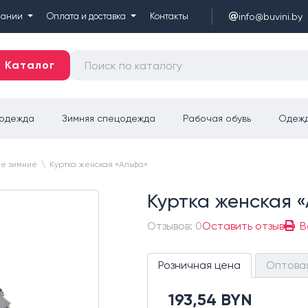
info@buvini.by
пании
Оплата и доставка
Контакты
Каталог
цодежда
Зимняя спецодежда
Рабочая обувь
Одежд
ие зимние
\
Куртка женская «Альфа»
Куртка женская 
Отзывов: 0
Оставить отзыв
В
Розничная цена
Оптова
193,54 BYN