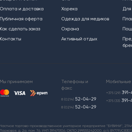
Оплата и доставка
Хорека
Для
Публичная оферта
Одежда для медиков
Пла
Как сделать заказ
Охрана
Пош
Контакты
Активный отдых
Пре
бре
Мы принимаем
Телефоны и
Мобильные
факс
391-
+375 (29)
52-04-29
8 (0214)
391-
+375 (33)
52-04-29
8 (0214)
Частное торгово-производственное унитарное предприятие "БУВИНИ", 211440,
Парковая, д. 2а, пом. 76, УНП 391475106, ОКПО 299555242000, р/с BY77PJCB3