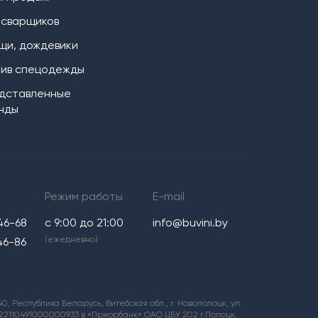
 сварщиков
щи, дождевики
ив спецодежды
дставленные
нды
Режим работы
E-mail
46-68
с 9:00 до 21:00
info@buvini.by
(ежедневно)
46-86
 Республика Беларусь, Витебская обл., г. Новополоцк, ул.
0122110491000000933 в «Приорбанк» ОАО ЦБУ 202 г.Полоцк,