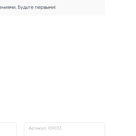
ниями. Будьте первыми!
Артикул: 109033
Артикул: