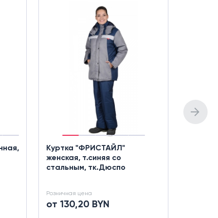
нная,
Куртка "ФРИСТАЙЛ"
Куртка 
женская, т.синяя со
василе
стальным, тк.Дюспо
Розничная цена
Розничная
от 130,20 BYN
от 202