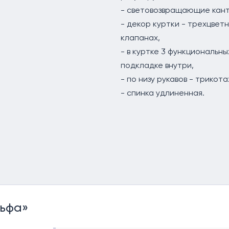
- световозвращающие канты
- декор куртки - трехцвет
клапанах,
- в куртке 3 функциональн
подкладке внутри,
- по низу рукавов - трикот
- спинка удлиненная.
льфа»