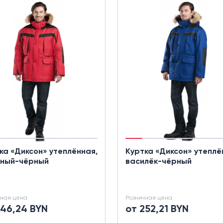
ка «Диксон» утеплённая,
Куртка «Диксон» утеплё
сный-чёрный
василёк-чёрный
чная цена
Розничная цена
246,24 BYN
от 252,21 BYN