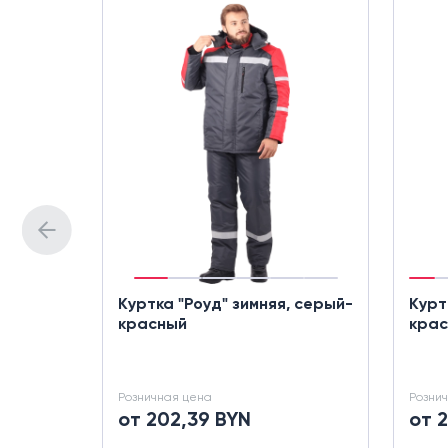
Куртка "Роуд" зимняя, серый-
Курт
красный
кра
Розничная цена
Розни
от 202,39 BYN
от 