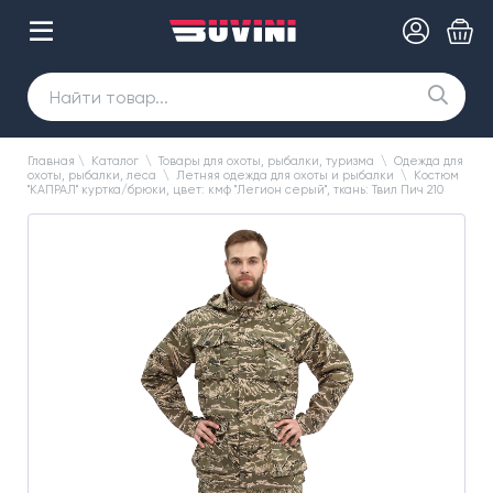
Главная
\
Каталог
\
Товары для охоты, рыбалки, туризма
\
Одежда для
охоты, рыбалки, леса
\
Летняя одежда для охоты и рыбалки
\
Костюм
"КАПРАЛ" куртка/брюки, цвет: кмф "Легион серый", ткань: Твил Пич 210