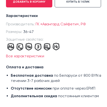
ДОБАВИТЬ В КОРЗИНУ
КУПИТЬ В 1 КЛИК
р.36
р.37
Характеристики
р.38
Производитель:
р.39
ГК «Авангард Сэйфети», РФ
р.40
Размеры:
36-47
р.41
Защитные свойства:
р.42
р.43
Все характеристики
р.44
р.45
Оплата и доставка
р.46
Бесплатная доставка
по Беларуси от 800 BYN в
р.47
течении 3-7 рабочих дней
Отсутствие комиссии
при оплате через ЕРИП
Дополнительная скидка
постоянным клиентам