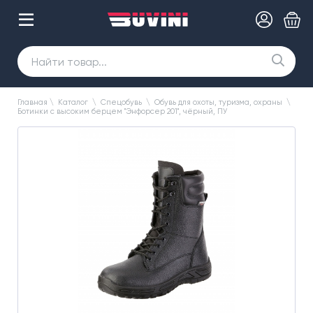
Главная
\
Каталог
\
Спецобувь
\
Обувь для охоты, туризма, охраны
\
Ботинки с высоким берцем "Энфорсер 201", чёрный, ПУ