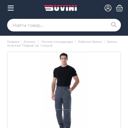
Главная
\
Каталог
\
Летняя спецодежда
\
Рабочие брюки
\
Брюки
мужские "Подряд" цв. т.серый