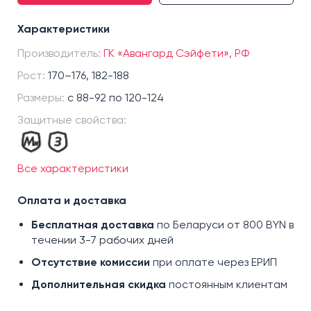
р. 88-92/182-188
Характеристики
р. 96-100/170-176
Производитель:
р. 96-100/182-188
ГК «Авангард Сэйфети», РФ
р.104-108/170-176
Рост:
170–176, 182-188
р.104-108/182-188
Размеры:
с 88-92 по 120-124
р.112-116/170-176
Защитные свойства:
р.112-116/182-188
р.120-124/170-176
Все характеристики
р.120-124/182-188
Оплата и доставка
Бесплатная доставка
по Беларуси от 800 BYN в
течении 3-7 рабочих дней
Отсутствие комиссии
при оплате через ЕРИП
Дополнительная скидка
постоянным клиентам