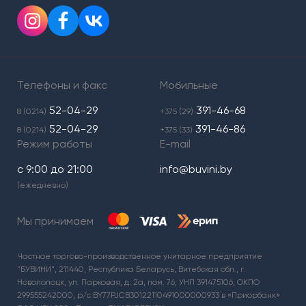
Телефоны и факс
Мобильные
52-04-29
391-46-68
8 (0214)
+375 (29)
52-04-29
391-46-86
8 (0214)
+375 (33)
Режим работы
E-mail
с 9:00 до 21:00
info@buvini.by
(ежедневно)
Мы принимаем
Частное торгово-производственное унитарное предприятие
"БУВИНИ", 211440, Республика Беларусь, Витебская обл., г.
Новополоцк, ул. Парковая, д. 2а, пом. 76, УНП 391475106, ОКПО
299555242000, р/с BY77PJCB30122110491000000933 в «Приорбанк»