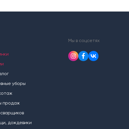
Мы в соцсетях
инки
ии
алог
овные уборы
котаж
ы продаж
 сварщиков
щи, дождевики