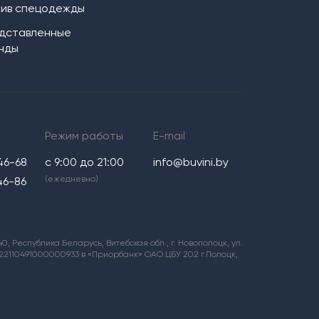
ив спецодежды
дставленные
нды
Режим работы
E-mail
46-68
с 9:00 до 21:00
info@buvini.by
(ежедневно)
46-86
 Республика Беларусь, Витебская обл., г. Новополоцк, ул.
0122110491000000933 в «Приорбанк» ОАО ЦБУ 202 г.Полоцк,