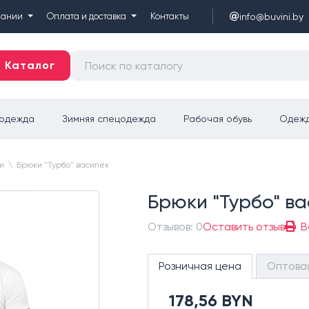
info@buvini.by
пании
Оплата и доставка
Контакты
Каталог
цодежда
Зимняя спецодежда
Рабочая обувь
Одежд
и
\
Брюки "Турбо" василёк
Брюки "Турбо" в
Отзывов: 0
Оставить отзыв
В
Розничная цена
Оптова
178,56 BYN