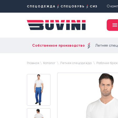
О ком
СПЕЦОДЕЖДА
СПЕЦОБУВЬ
СИЗ
Собственное производство
Летняя спе
Главная
\
Каталог
\
Летняя спецодежда
\
Рабочие брюк