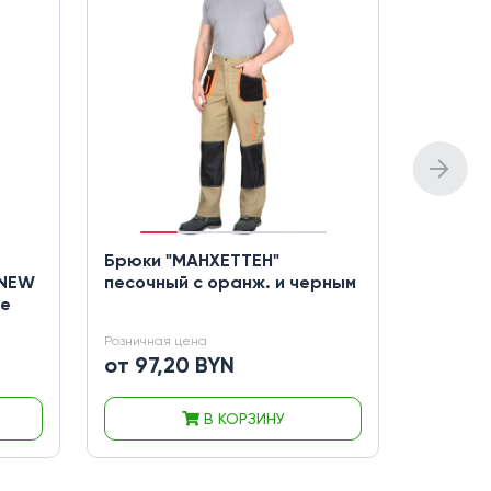
Брюки "МАНХЕТТЕН"
Брюки "
 NEW
песочный с оранж. и черным
ые
Розничная цена
Розничная
от 97,20 BYN
от 178
В КОРЗИНУ