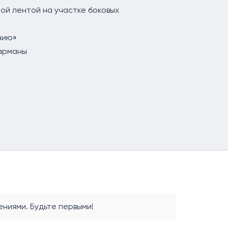
ной лентой на участке боковых
лнию»
карманы
ниями. Будьте первыми!