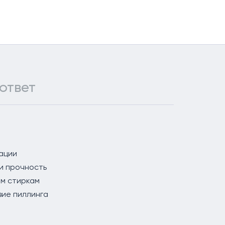
ответ
тации
 и прочность
ым стиркам
вие пиллинга