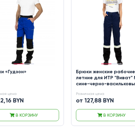
и «Гудзон»
Брюки женские рабочие
летние для ИТР "Виват"
сине-черно-васильков
чная цена
Розничная цена
92,16 BYN
от 127,88 BYN
В КОРЗИНУ
В КОРЗИНУ