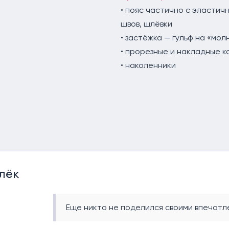
• пояс частично с эластич
швов, шлёвки
• застёжка — гульф на «мо
• прорезные и накладные 
• наколенники
лёк
Еще никто не поделился своими впечатле