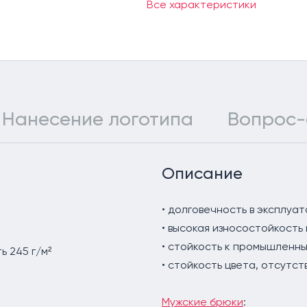
128-132, 182-188
Все характеристики
80-84, 158-164
88-92, 158-164
88-92, 170-176
88-92, 182-188
96-100, 158-164
Нанесение логотипа
Вопрос-
96-100, 170-176
96-100, 182-188
96-100, 194-200
Описание
• долговечность в эксплуа
• высокая износостойкость
• стойкость к промышленн
ь 245 г/м²
• стойкость цвета, отсутст
Мужские брюки
: