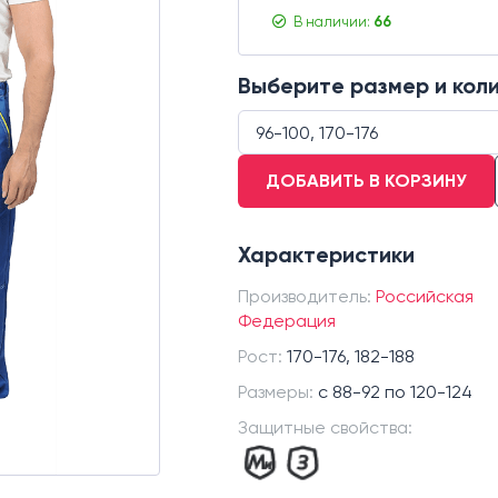
В наличии:
66
Выберите размер и кол
96-100, 170-176
ДОБАВИТЬ В КОРЗИНУ
104-108, 170-176
104-108, 182-188
Характеристики
104-108, 194-200
112-116, 170-176
Производитель:
Российская
112-116, 182-188
Федерация
120-124, 158-164
Рост:
170-176, 182-188
120-124, 170-176
Размеры:
с 88-92 по 120-124
120-124, 182-188
Защитные свойства:
120-124, 194-200
128-132, 170-176