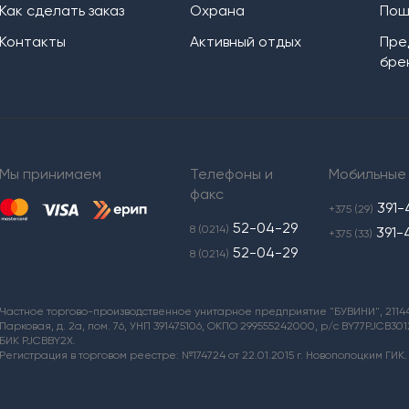
Как сделать заказ
Охрана
Пош
Контакты
Активный отдых
Пре
бре
Мы принимаем
Телефоны и
Мобильные
факс
391-
+375 (29)
52-04-29
8 (0214)
391-
+375 (33)
52-04-29
8 (0214)
Частное торгово-производственное унитарное предприятие "БУВИНИ", 211440,
Парковая, д. 2а, пом. 76, УНП 391475106, ОКПО 299555242000, р/с BY77PJCB3
БИК PJCBBY2X.
Регистрация в торговом реестре: №174724 от 22.01.2015 г. Новополоцким ГИК.