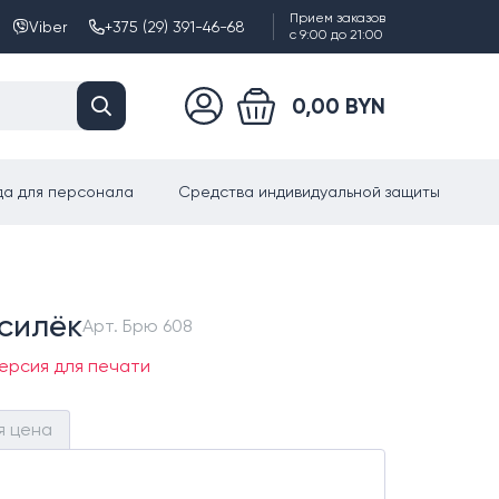
Прием заказов
Viber
+375 (29) 391-46-68
с 9:00 до 21:00
0,00 BYN
а для персонала
Средства индивидуальной защиты
асилёк
Арт.
Брю 608
ерсия для печати
я цена