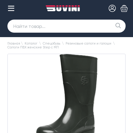
Главная
\
Каталог
\
Спецобувь
\
Резиновые сапоги и галоши
\
Сапоги ПВХ женские Step с МП