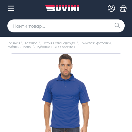
Главная
\
Каталог
\
Летняя спецодежда
\
Трикотаж (футболки,
рубашки-поло)
\
Рубашка ПОЛО василек