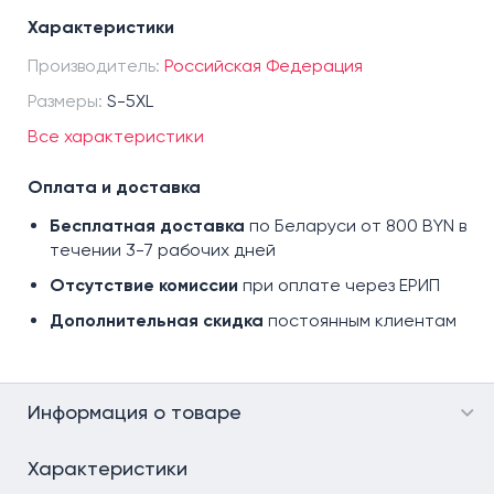
104 (XL), 170-176
Характеристики
108 (2XL), 182-188
Производитель:
112 (3XL), 182-188
Российская Федерация
116 (4XL), 182-188
Размеры:
S-5XL
120 (5XL), 182-188
Все характеристики
124 (6XL), 182-188
Оплата и доставка
128 (7XL), 182-188
140 (10XL)
Бесплатная доставка
по Беларуси от 800 BYN в
течении 3-7 рабочих дней
88 (XS), 158-164
92 (S), 170-176
Отсутствие комиссии
при оплате через ЕРИП
96 (M), 170-176
Дополнительная скидка
постоянным клиентам
Информация о товаре
Характеристики