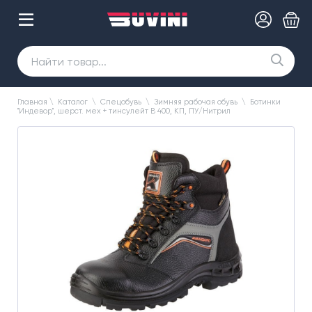
Главная
\
Каталог
\
Спецобувь
\
Зимняя рабочая обувь
\
Ботинки
"Индевор", шерст. мех + тинсулейт B 400, КП, ПУ/Нитрил