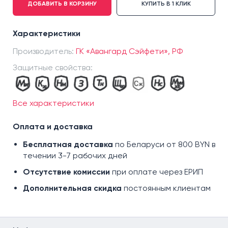
ДОБАВИТЬ В КОРЗИНУ
КУПИТЬ В 1 КЛИК
р.38
р.41
Характеристики
р.42
Производитель:
р.43
ГК «Авангард Сэйфети», РФ
р.44
Защитные свойства:
р.45
р.46
Все характеристики
р.47
Оплата и доставка
Бесплатная доставка
по Беларуси от 800 BYN в
течении 3-7 рабочих дней
Отсутствие комиссии
при оплате через ЕРИП
Дополнительная скидка
постоянным клиентам