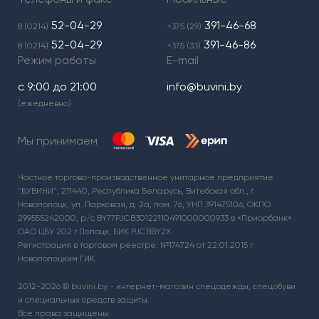
52-04-29
391-46-68
8 (0214)
+375 (29)
52-04-29
391-46-86
8 (0214)
+375 (33)
Режим работы
E-mail
с 9:00 до 21:00
info@buvini.by
(ежедневно)
Мы принимаем
Частное торгово-производственное унитарное предприятие
"БУВИНИ", 211440, Республика Беларусь, Витебская обл., г.
Новополоцк, ул. Парковая, д. 2а, пом. 76, УНП 391475106, ОКПО
299555242000, р/с BY77PJCB30122110491000000933 в «Приорбанк»
ОАО ЦБУ 202 г.Полоцк, БИК PJCBBY2X.
Регистрация в торговом реестре: №174724 от 22.01.2015 г.
Новополоцким ГИК.
2012-2026 © buvini.by - интернет-магазин спецодежды, спецобуви
и специальных средств защиты.
Все права защищены.