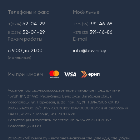
Телефоны и факс
Мобильные
52-04-29
391-46-68
8 (0214)
+375 (29)
52-04-29
391-46-86
8 (0214)
+375 (33)
Режим работы
E-mail
с 9:00 до 21:00
info@buvini.by
(ежедневно)
Мы принимаем
Частное торгово-производственное унитарное предприятие
"БУВИНИ", 211440, Республика Беларусь, Витебская обл., г.
Новополоцк, ул. Парковая, д. 2а, пом. 76, УНП 391475106, ОКПО
299555242000, р/с BY77PJCB30122110491000000933 в «Приорбанк»
ОАО ЦБУ 202 г.Полоцк, БИК PJCBBY2X.
Регистрация в торговом реестре: №174724 от 22.01.2015 г.
Новополоцким ГИК.
2012-2026 © buvini.by - интернет-магазин спецодежды, спецобуви