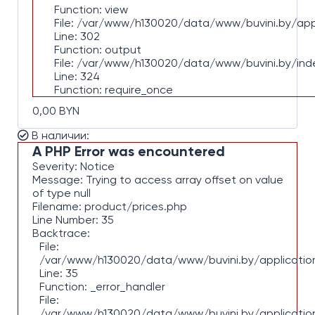
Function: view
File: /var/www/h130020/data/www/buvini.by/appl
Line: 302
Function: output
File: /var/www/h130020/data/www/buvini.by/ind
Line: 324
Function: require_once
0,00 BYN
В наличии:
A PHP Error was encountered
Severity: Notice
Message: Trying to access array offset on value
of type null
Filename: product/prices.php
Line Number: 35
Backtrace:
File:
/var/www/h130020/data/www/buvini.by/application
Line: 35
Function: _error_handler
File:
/var/www/h130020/data/www/buvini.by/applicatio