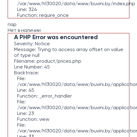
/var/www/h130020/data/www/buvini.by/index.php
Line: 324
Function: require_once
пар
Нет в наличии
A PHP Error was encountered
Severity: Notice
Message: Trying to access array offset on value
of type null
Filename: product/prices.php
Line Number: 45
Backtrace:
File:
/var/www/h130020/data/www/buvini.by/application
Line: 45
Function: _error_handler
File:
/var/www/h130020/data/www/buvini.by/applicatio
Line: 23
Function: view
File:
/var/www/h130020/data/www/buvini.by/applicatio
Line: 33