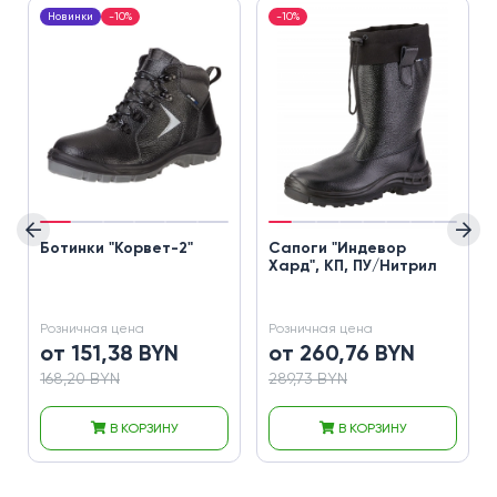
Новинки
-10%
-10%
Ботинки "Корвет-2"
Сапоги "Индевор
Хард", КП, ПУ/Нитрил
Розничная цена
Розничная цена
от 151,38 BYN
от 260,76 BYN
168,20 BYN
289,73 BYN
В КОРЗИНУ
В КОРЗИНУ