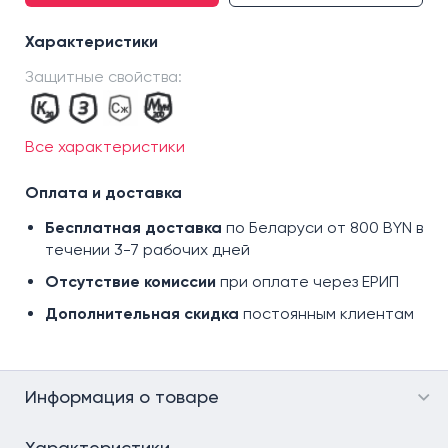
р. 38
Характеристики
р. 39
Защитные свойства:
р. 40
р. 41
р. 42
Все характеристики
р. 44
р. 45
Оплата и доставка
р. 46
Бесплатная доставка
по Беларуси от 800 BYN в
р. 47
течении 3-7 рабочих дней
Отсутствие комиссии
при оплате через ЕРИП
Дополнительная скидка
постоянным клиентам
Информация о товаре
Характеристики