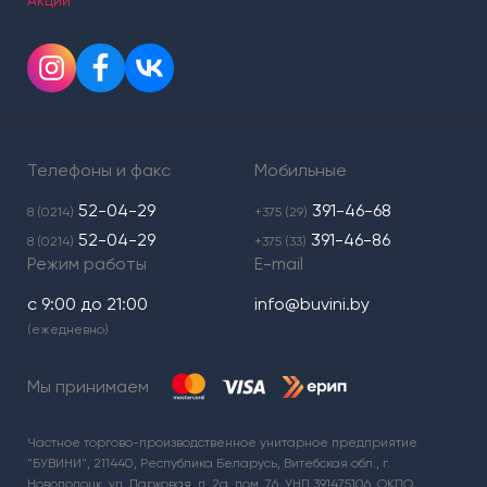
Акции
Телефоны и факс
Мобильные
52-04-29
391-46-68
8 (0214)
+375 (29)
52-04-29
391-46-86
8 (0214)
+375 (33)
Режим работы
E-mail
с 9:00 до 21:00
info@buvini.by
(ежедневно)
Мы принимаем
Частное торгово-производственное унитарное предприятие
"БУВИНИ", 211440, Республика Беларусь, Витебская обл., г.
Новополоцк, ул. Парковая, д. 2а, пом. 76, УНП 391475106, ОКПО