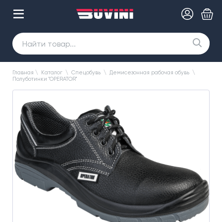
Главная
\
Каталог
\
Спецобувь
\
Демисезонная рабочая обувь
\
Полуботинки "OPERATOR"