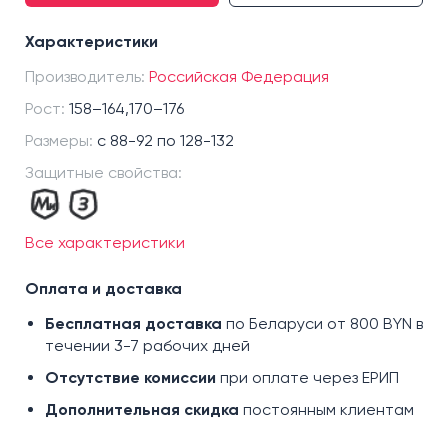
40-42, 170-176
Характеристики
44-46, 158-164
Производитель:
44-46, 170-176
Российская Федерация
48-50, 158-164
Рост:
158–164,170–176
48-50, 170-176
Размеры:
с 88-92 по 128-132
52-54, 158-164
Защитные свойства:
52-54, 170-176
56-58, 158-164
Все характеристики
56-58, 170-176
60-62, 158-164
Оплата и доставка
60-62, 170-176
Бесплатная доставка
по Беларуси от 800 BYN в
течении 3-7 рабочих дней
Отсутствие комиссии
при оплате через ЕРИП
Дополнительная скидка
постоянным клиентам