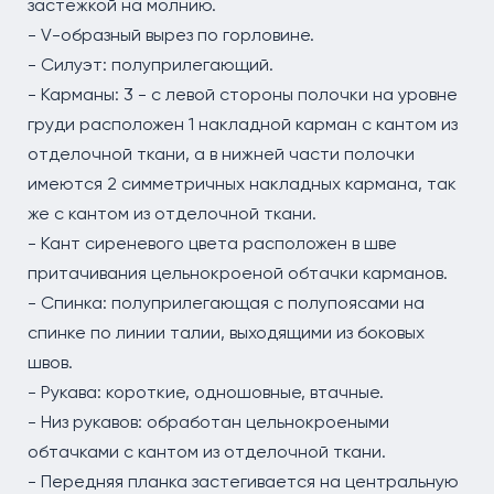
застежкой на молнию.
- V-образный вырез по горловине.
- Силуэт: полуприлегающий.
- Карманы: 3 - с левой стороны полочки на уровне
груди расположен 1 накладной карман с кантом из
отделочной ткани, а в нижней части полочки
имеются 2 симметричных накладных кармана, так
же с кантом из отделочной ткани.
- Кант сиреневого цвета расположен в шве
притачивания цельнокроеной обтачки карманов.
- Спинка: полуприлегающая с полупоясами на
спинке по линии талии, выходящими из боковых
швов.
- Рукава: короткие, одношовные, втачные.
- Низ рукавов: обработан цельнокроеными
обтачками с кантом из отделочной ткани.
- Передняя планка застегивается на центральную