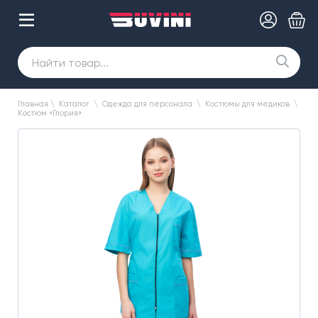
Главная
\
Каталог
\
Одежда для персонала
\
Костюмы для медиков
\
Костюм «Глория»