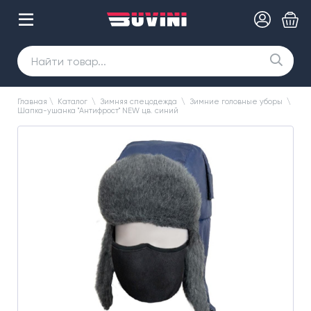
Главная
\
Каталог
\
Зимняя спецодежда
\
Зимние головные уборы
\
Шапка-ушанка "Антифрост" NEW цв. синий