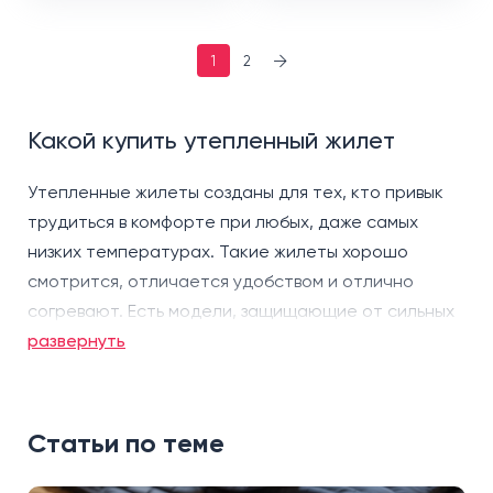
1
2
Какой купить утепленный жилет
Утепленные жилеты созданы для тех, кто привык
трудиться в комфорте при любых, даже самых
низких температурах. Такие жилеты хорошо
смотрится, отличается удобством и отлично
согревают. Есть модели, защищающие от сильных
морозов, и более тонкие жилеты, которые можно
развернуть
использовать в качестве дополнительного
элемента одежды по мере необходимости.
Статьи по теме
Женские и мужские модели жилетов имеют
следующие свойства: