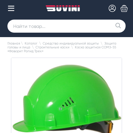
Главная
\
Каталог
\
Средства индивидуальной защиты
\
Защита
головы и лица
\
Строительные каски
\
Каска защитная СОМЗ-55
«Фаворит Рапид Трек»