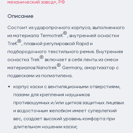
механический завод», РФ
Описание
Состоит из ударопрочного корпуса, выполненного
®
из материала TermotreK
, внутренней оснастки
®
ТreK
, плавной регулировкой Rapid и
подбородочного текстильного ремня. Внутренняя
®
оснастка Trek
включает в себя ленты из смеси
®
материалов Nanotrek
Germany, амортизатор с
подвесками из полиэтилена.
корпус каски с вентиляционными отверстиями,
пазами для крепления наушников
противошумных и/или щитков защитных лицевых
и водосточным желобком имеет суперлегкий
вес, создает высокий уровень комфорта при
длительном ношении каски;