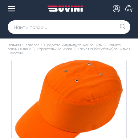
Главная
\
Каталог
\
Средства индивидуальной защиты
\
Защита
головы и лица
\
Строительные каски
\
Каскетка (бейсболка) защитная
"Престиж"