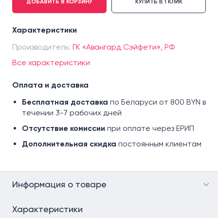
ДОБАВИТЬ В КОРЗИНУ
КУПИТЬ В 1 КЛИК
Белый
Васильковый
Характеристики
Жёлтый
Производитель:
Зеленый
ГК «Авангард Сэйфети», РФ
Красный
Все характеристики
Оранжевый
Оплата и доставка
Серый
Темно-синий
Бесплатная доставка
по Беларуси от 800 BYN в
течении 3-7 рабочих дней
Черный
Отсутствие комиссии
при оплате через ЕРИП
Дополнительная скидка
постоянным клиентам
Информация о товаре
Характеристики