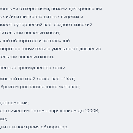
ционными отверстиями, пазами для крепления
х и/или щитков защитных лицевых и
меет суперлегкий вес, создает высокий
лительном ношении каски;
чный обтюратор и затылочный
тюратор значительно уменьшают давление
тельном ношении каски.
дённые преимущества каски:
анный по всей каске вес - 155 г;
и брызгам расплавленного металла;
 деформации;
ектрическим током напряжением до 1000В;
ве;
длительное время обтюратор;