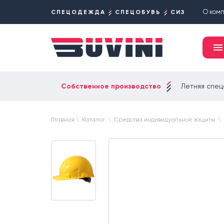
О ком
СПЕЦОДЕЖДА
СПЕЦОБУВЬ
СИЗ
Собственное производство
Летняя спе
Главная
\
Каталог
\
Средства индивидуальной защиты
\