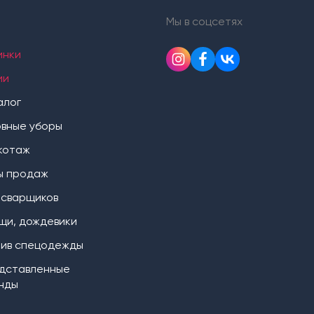
Мы в соцсетях
инки
ии
алог
овные уборы
котаж
ы продаж
 сварщиков
щи, дождевики
ив спецодежды
дставленные
нды