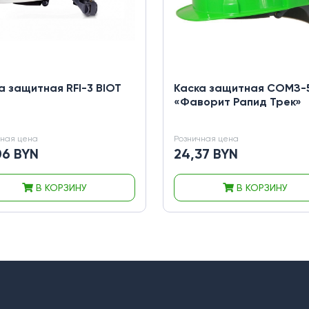
а защитная RFI-3 BIOT
Каска защитная СОМЗ-
«Фаворит Рапид Трек»
чная цена
Розничная цена
06 BYN
24,37 BYN
В КОРЗИНУ
В КОРЗИНУ