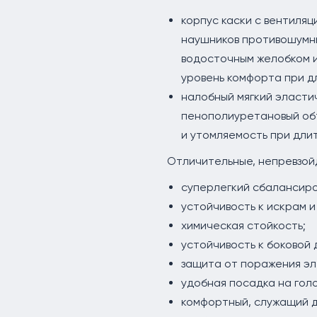
корпус каски с вентиля
наушников противошумны
водосточным желобком и
уровень комфорта при д
налобный мягкий эласти
пенополиуретановый об
и утомляемость при дли
Отличительные, непревзой
суперлегкий сбалансиров
устойчивость к искрам 
химическая стойкость;
устойчивость к боковой
защита от поражения эл
удобная посадка на голо
комфортный, служащий 