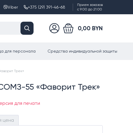
Прием заказов
Viber
+375 (29) 391-46-68
с 9:00 до 21:00
0,00 BYN
а для персонала
Средства индивидуальной защиты
Фаворит Трек»
СОМЗ-55 «Фаворит Трек»
ерсия для печати
я цена