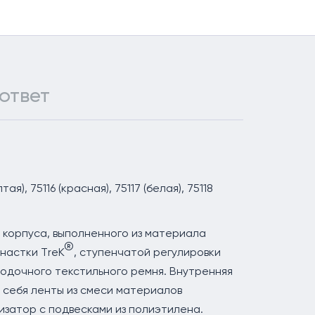
ответ
тая), 75116 (красная), 75117 (белая), 75118
 корпуса, выполненного из материала
®
снастки ТreK
, ступенчатой регулировки
родочного текстильного ремня. Внутренняя
 себя ленты из смеси материалов
затор с подвесками из полиэтилена.