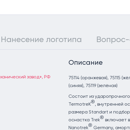
Нанесение логотипа
Вопрос-
Описание
ханический завод», РФ
75114 (оранжевая), 75115 (жёл
(синяя), 75119 (зелёная)
Состоит из ударопрочного
®
TermotreK
, внутренней о
размера Standart и подбо
®
оснастка Trek
включает в
®
Nanotrek
Germany, аморти