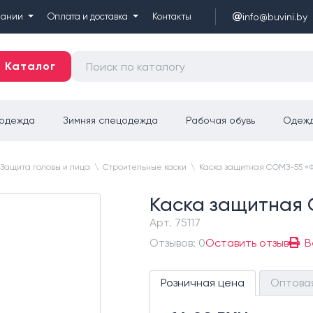
info@buvini.by
пании
Оплата и доставка
Контакты
Каталог
цодежда
Зимняя спецодежда
Рабочая обувь
Одежд
Защита головы и лица
\
Строительные каски
\
Каска защитная СОМЗ-55 «
Каска защитная 
Арт.
75117
Отзывов: 0
Оставить отзыв
В
Розничная цена
Оптова