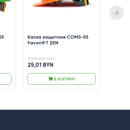
55
Каска защитная СОМЗ-55
Каскетк
Favori®T ZEN
защитн
Розничная цена
Розничная
25,01 BYN
от 45,
В КОРЗИНУ