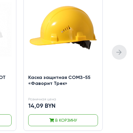
IOT
Каска защитная СОМЗ-55
Каска 
«Фаворит Трек»
СОМЗ-5
Розничная цена
Розничная
14,09 BYN
21,32 
В КОРЗИНУ