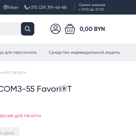
Прием заказов
Viber
+375 (29) 391-46-68
с 9:00 до 21:00
0,00 BYN
а для персонала
Средства индивидуальной защиты
avori®T ВИЗИОН
СОМЗ-55 Favori®T
ерсия для печати
я цена