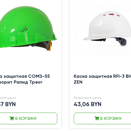
а защитная СОМЗ-55
Каска защитная RFI-3 B
орит Рапид Трек»
ZEN
чная цена
Розничная цена
37 BYN
43,06 BYN
В КОРЗИНУ
В КОРЗИНУ