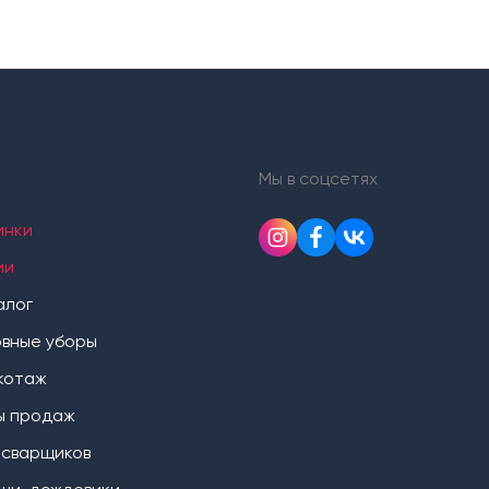
Мы в соцсетях
инки
ии
алог
овные уборы
котаж
ы продаж
 сварщиков