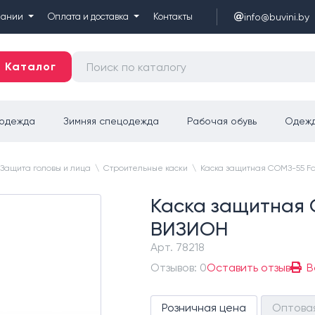
info@buvini.by
пании
Оплата и доставка
Контакты
Каталог
цодежда
Зимняя спецодежда
Рабочая обувь
Одежд
Защита головы и лица
\
Строительные каски
\
Каска защитная СОМЗ-55 F
Каска защитная 
ВИЗИОН
Арт.
78218
Отзывов: 0
Оставить отзыв
В
Розничная цена
Оптова