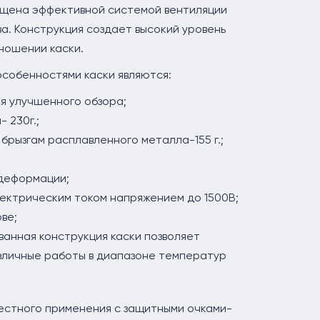
щена эффективной системой вентиляции
а. Конструкция создает высокий уровень
ношении каски.
особенностями каски являются:
я улучшенного обзора;
 230г.;
 брызгам расплавленного металла-155 г.;
 деформации;
ектрическим током напряжением до 1500В;
ве;
анная конструкция каски позволяет
зличные работы в диапазоне температур
естного применения с защитными очками-