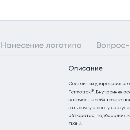
Нанесение логотипа
Вопрос-
Описание
Состоит из ударопрочного
®
Termotrek
. Внутренняя ос
включает в себя тканые п
затылочную ленту соступен
обтюратор, подбородочны
ткани.