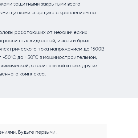
очками защитными закрытыми всего
ными щитками сварщика с креплением на
головы работающих от механических
агрессивных жидкостей, искры и брызг
электрического тока напряжением до 1500В
т -50°С до +50°С в машиностроительной,
химической, строительной и всех других
венного комплекса.
ниями. Будьте первыми!