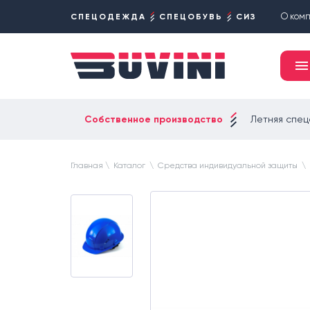
О ком
СПЕЦОДЕЖДА
СПЕЦОБУВЬ
СИЗ
Собственное производство
Летняя спе
Главная
\
Каталог
\
Средства индивидуальной защиты
\