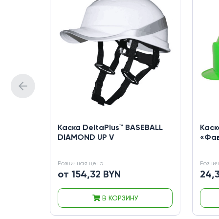
Каска DeltaPlus™ BASEBALL
Каск
DIAMOND UP V
«Фав
Розничная цена
Розни
от 154,32 BYN
24,
В КОРЗИНУ